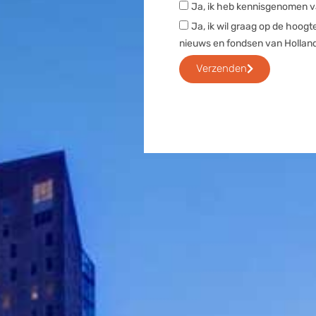
Ja, ik heb kennisgenomen v
Ja, ik wil graag op de hoo
nieuws en fondsen van Holla
Verzenden