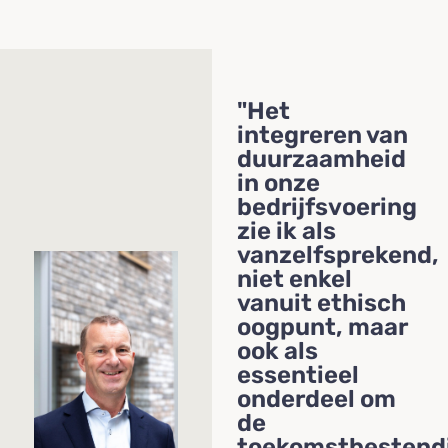
"Het
integreren van
duurzaamheid
in onze
bedrijfsvoering
zie ik als
vanzelfsprekend,
niet enkel
vanuit ethisch
oogpunt, maar
ook als
essentieel
onderdeel om
de
toekomstbestend