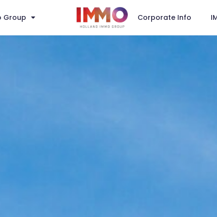
o Group
Corporate Info
I