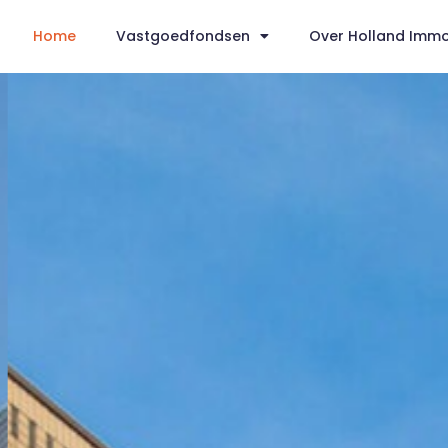
Home
Vastgoedfondsen
Over Holland Imm