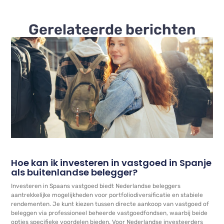
Gerelateerde berichten
Hoe kan ik investeren in vastgoed in Spanje
als buitenlandse belegger?
Investeren in Spaans vastgoed biedt Nederlandse beleggers
aantrekkelijke mogelijkheden voor portfoliodiversificatie en stabiele
rendementen. Je kunt kiezen tussen directe aankoop van vastgoed of
beleggen via professioneel beheerde vastgoedfondsen, waarbij beide
opties specifieke voordelen bieden. Voor Nederlandse investeerders