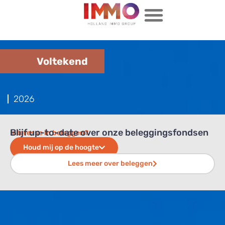
Voltekend
2026
Blijf up-to-date over onze beleggingsfondsen
Interesse in beleggen?
Houd mij op de hoogte
Lees meer over beleggen