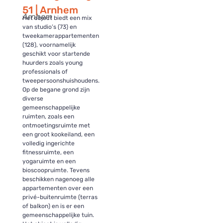
51 | Arnhem
Arnhem
Het object biedt een mix
van studio’s (73) en
tweekamerappartementen
(128), voornamelijk
geschikt voor startende
huurders zoals young
professionals of
tweepersoonshuishoudens.
Op de begane grond zijn
diverse
gemeenschappelijke
ruimten, zoals een
ontmoetingsruimte met
een groot kookeiland, een
volledig ingerichte
fitnessruimte, een
yogaruimte en een
bioscoopruimte. Tevens
beschikken nagenoeg alle
appartementen over een
privé-buitenruimte (terras
of balkon) en is er een
gemeenschappelijke tuin.