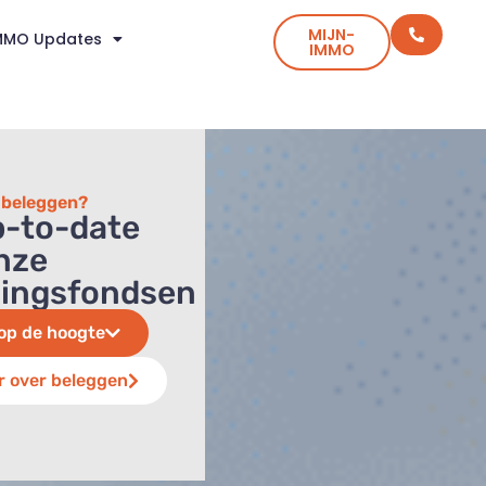
MIJN-
MMO Updates
IMMO
n beleggen?
up-to-date
nze
gingsfondsen
op de hoogte
r over beleggen