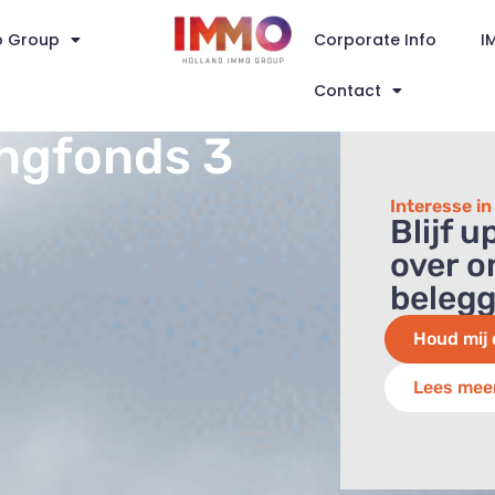
o Group
Corporate Info
I
Contact
ngfonds 3
Interesse i
Blijf 
over o
beleg
Houd mij 
Lees mee