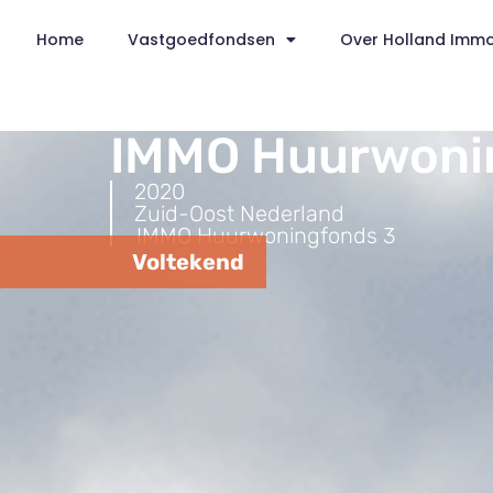
Home
Vastgoedfondsen
Over Holland Imm
IMMO Huurwoni
2020
Zuid-Oost Nederland
IMMO Huurwoningfonds 3
Voltekend