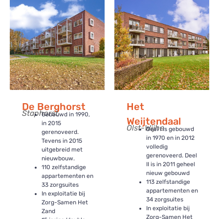
De Berghorst
Het
Staphorst
Gebouwd in 1990,
Weijtendaal
in 2015
Olst-Wijhe
Deel I is gebouwd
gerenoveerd.
in 1970 en in 2012
Tevens in 2015
volledig
uitgebreid met
gerenoveerd. Deel
nieuwbouw.
II is in 2011 geheel
110 zelfstandige
nieuw gebouwd
appartementen en
113 zelfstandige
33 zorgsuites
appartementen en
In exploitatie bij
34 zorgsuites
Zorg-Samen Het
In exploitatie bij
Zand
Zorg-Samen Het