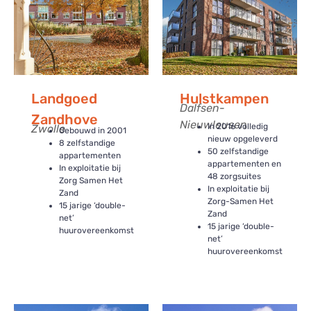
Landgoed
Hulstkampen
Dalfsen-
Zandhove
Nieuwleusen
In 2016 volledig
Zwolle
Gebouwd in 2001
nieuw opgeleverd
8 zelfstandige
50 zelfstandige
appartementen
appartementen en
In exploitatie bij
48 zorgsuites
Zorg Samen Het
In exploitatie bij
Zand
Zorg-Samen Het
15 jarige ‘double-
Zand
net’
15 jarige ‘double-
huurovereenkomst
net’
huurovereenkomst