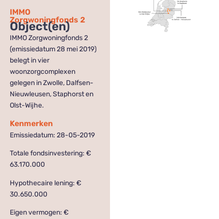
IMMO
Zorgwoningfonds 2
Object(en)
IMMO Zorgwoningfonds 2
(emissiedatum 28 mei 2019)
belegt in vier
woonzorgcomplexen
gelegen in Zwolle, Dalfsen-
Nieuwleusen, Staphorst en
Olst-Wijhe.
Kenmerken
Emissiedatum: 28-05-2019
Totale fondsinvestering: €
63.170.000
Hypothecaire lening: €
30.650.000
Eigen vermogen: €