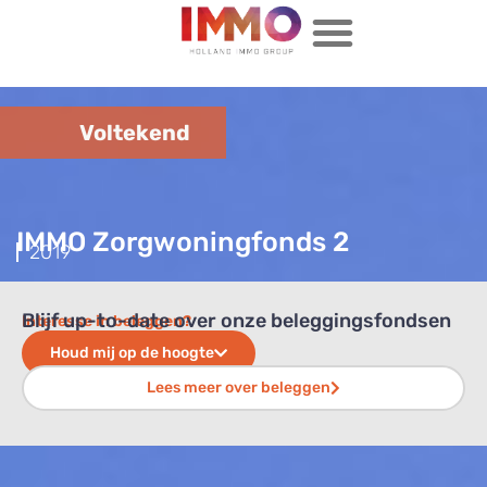
Voltekend
IMMO Zorgwoningfonds 2
2019
Blijf up-to-date over onze beleggingsfondsen
Interesse in beleggen?
Houd mij op de hoogte
Lees meer over beleggen