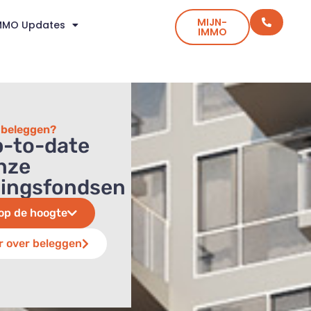
MIJN-
MMO Updates
IMMO
n beleggen?
up-to-date
nze
gingsfondsen
op de hoogte
r over beleggen