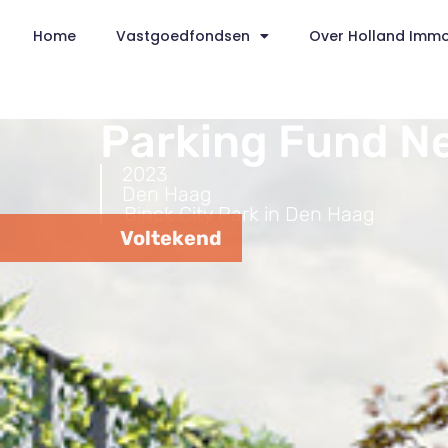
Home
Vastgoedfondsen
Over Holland Imm
Parking Fund N
2023
Den Haag
Binck City Park in Den Haag
Voltekend