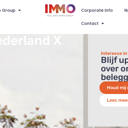
o Group
Corporate Info
I
Contact
ederland X
Interesse i
Blijf 
over o
beleg
Houd mij 
Lees mee