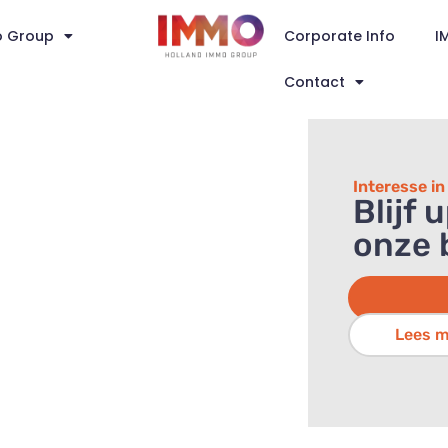
o Group
Corporate Info
I
Contact
tsland 16
Interesse i
Blijf 
onze 
Lees m