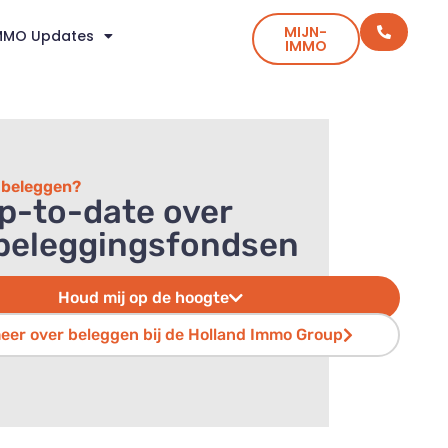
MIJN-
MMO Updates
IMMO
n beleggen?
up-to-date over
beleggingsfondsen
Houd mij op de hoogte
eer over beleggen bij de Holland Immo Group