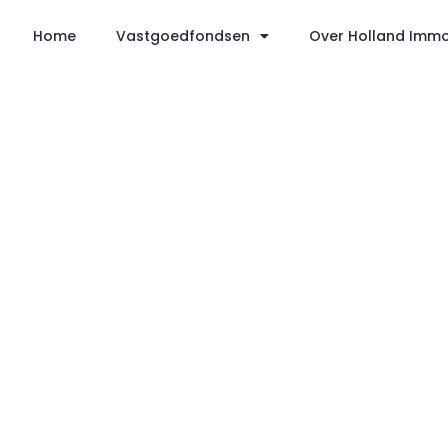
Home
Vastgoedfondsen
Over Holland Imm
Winkelfonds Dui
2018
Duitsland
Winkelfonds 16