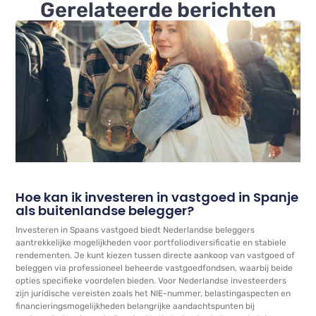
Gerelateerde berichten
Hoe kan ik investeren in vastgoed in Spanje
als buitenlandse belegger?
Investeren in Spaans vastgoed biedt Nederlandse beleggers
aantrekkelijke mogelijkheden voor portfoliodiversificatie en stabiele
rendementen. Je kunt kiezen tussen directe aankoop van vastgoed of
beleggen via professioneel beheerde vastgoedfondsen, waarbij beide
opties specifieke voordelen bieden. Voor Nederlandse investeerders
zijn juridische vereisten zoals het NIE-nummer, belastingaspecten en
financieringsmogelijkheden belangrijke aandachtspunten bij