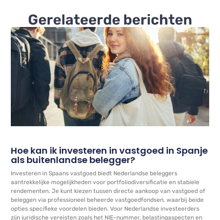
Gerelateerde berichten
Hoe kan ik investeren in vastgoed in Spanje
als buitenlandse belegger?
Investeren in Spaans vastgoed biedt Nederlandse beleggers
aantrekkelijke mogelijkheden voor portfoliodiversificatie en stabiele
rendementen. Je kunt kiezen tussen directe aankoop van vastgoed of
beleggen via professioneel beheerde vastgoedfondsen, waarbij beide
opties specifieke voordelen bieden. Voor Nederlandse investeerders
zijn juridische vereisten zoals het NIE-nummer, belastingaspecten en