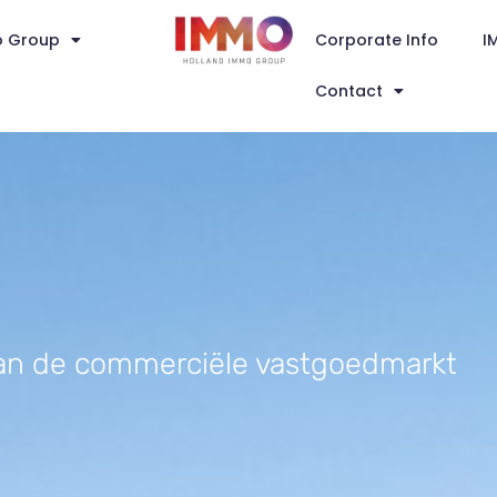
o Group
Corporate Info
I
Contact
l van de commerciële vastgoedmarkt