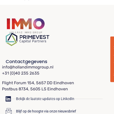
Plan 
Contactgegevens
info@hollandimmogroup.nl
+31 (0)40 235 2635
Flight Forum 154, 5657 DD Eindhoven
Postbus 8734, 5605 LS Eindhoven
Bekijk de laatste updates op LinkedIn
Blijf op de hoogte via onze nieuwsbrief