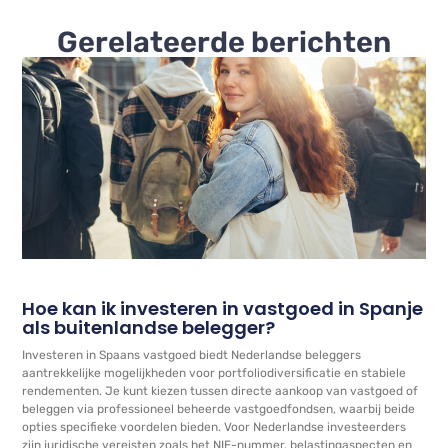
Gerelateerde berichten
Hoe kan ik investeren in vastgoed in Spanje
als buitenlandse belegger?
Investeren in Spaans vastgoed biedt Nederlandse beleggers
aantrekkelijke mogelijkheden voor portfoliodiversificatie en stabiele
rendementen. Je kunt kiezen tussen directe aankoop van vastgoed of
beleggen via professioneel beheerde vastgoedfondsen, waarbij beide
opties specifieke voordelen bieden. Voor Nederlandse investeerders
zijn juridische vereisten zoals het NIE-nummer, belastingaspecten en