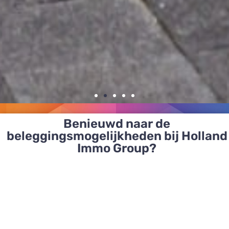
Benieuwd naar de
Samen investeren
beleggingsmogelijkheden bij Holland
Immo Group?
in de toekomst van
steden
Gespecialiseerd in zorgwoningen,
huurwoningen en parkeergarages